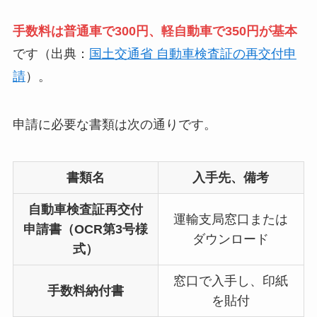
手数料は普通車で300円、軽自動車で350円が基本
です（出典：
国土交通省 自動車検査証の再交付申
請
）。
申請に必要な書類は次の通りです。
書類名
入手先、備考
自動車検査証再交付
運輸支局窓口または
申請書（OCR第3号様
ダウンロード
式）
窓口で入手し、印紙
手数料納付書
を貼付