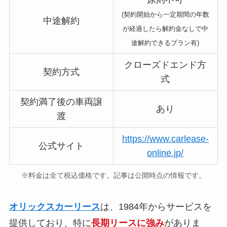
(契約開始から一定期間の年数
中途解約
が経過したら解約金なしで中
途解約できるプラン有)
クローズドエンド方
契約方式
式
契約満了後の車両譲
あり
渡
https://www.carlease-
公式サイト
online.jp/
※料金は全て税込価格です。記事は公開時点の情報です。
オリックスカーリース
は、1984年からサービスを
提供しており、特に
長期リースに強み
がありま