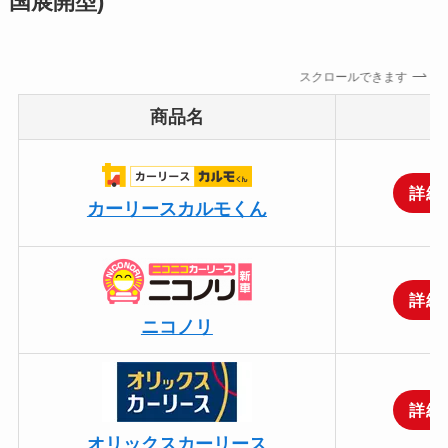
国展開型)
スクロールできます
商品名
詳細
カーリースカルモくん
詳細
ニコノリ
詳細
オリックスカーリース