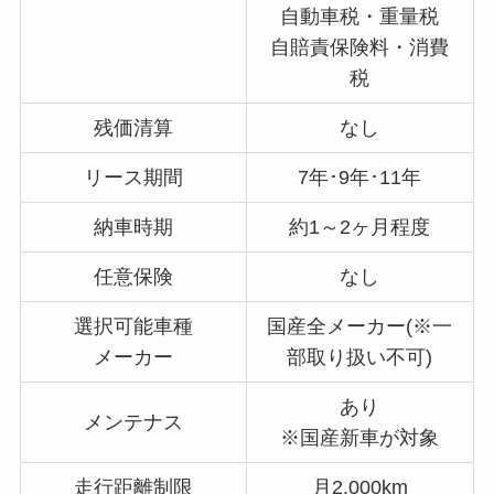
自動車税・重量税
自賠責保険料・消費
税
残価清算
なし
リース期間
7年･9年･11年
納車時期
約1～2ヶ月程度
任意保険
なし
選択可能車種
国産全メーカー(※一
メーカー
部取り扱い不可)
あり
メンテナス
※国産新車が対象
走行距離制限
月2,000km